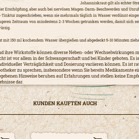
Johanniskraut gilt als echter Str
taler Erschöpfung, aber auch bei nervösen Magen-Darm-Beschwerden und Unruh
Tinktur zugeschrieben, wenn sie mehrmals täglich in Wasser verdünnt ein
ängeren Zeitraum von mindestens 2-3 Wochen getrunken werden, damit sich sei
ürzig.
t mit 150 ml kochendem Wasser übergießen und abgedeckt 5-10 Minuten ziehe
d ihre Wirkstoffe können diverse Neben- oder Wechselwirkungen m
t ist vor allem in der Schwangerschaft und bei Kinder geboten. Es is
dividueller Verträglichkeit und Dosierung variieren können. Es ist 
potheker zu sprechen, insbesondere wenn Sie bereits Medikamente e
egebenen Hinweise beruhen auf Erfahrungen und stellen keine Empf
ebnisse dar.
KUNDEN KAUFTEN AUCH