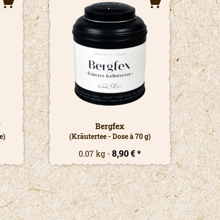
"
Bergfex
e)
(Kräutertee - Dose à 70 g)
8,90 € *
0.07 kg