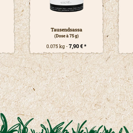
Tausendsassa
(Dose à 75 g)
7,90 € *
0.075 kg