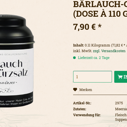
BÄRLAUCH-
(DOSE À 110 
7,90 € *
Inhalt:
0.11 Kilogramm (71,82 € *
inkl. MwSt.
zzgl. Versandkosten
Lieferzeit ca. 2 Tage
I
Merken
Artikel-Nr.:
2975
Zutaten:
Meersal
Verwendung für:
Fleisch
Suppen