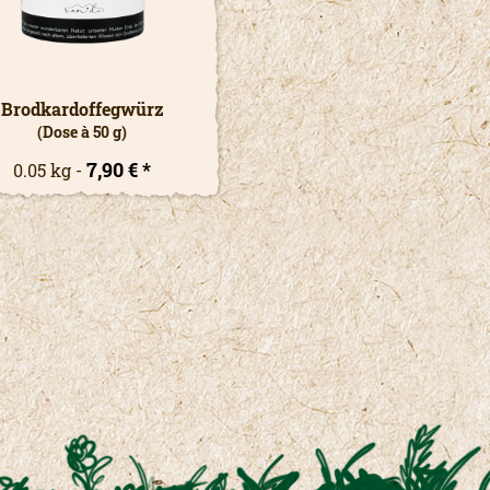
Brodkardoffegwürz
Weiberleittee
(Dose à 50 g)
(Kräutertee - Dose à 100
7,90 € *
8,90 € *
0.05 kg
0.1 kg