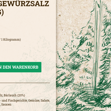
GEWÜRZSALZ
G)
 / 1 Kilogramm)
N DEN
WARENKORB
z, Bärlauch (20%)
- und Fischgerichte, Gemüse, Salate,
, Saucen